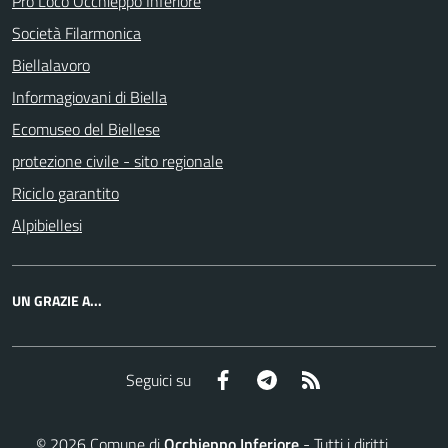
Pro Loco Occhieppo Inferiore
Società Filarmonica
Biellalavoro
Informagiovani di Biella
Ecomuseo del Biellese
protezione civile - sito regionale
Riciclo garantito
Alpibiellesi
UN GRAZIE A...
Facebook
Telegram
RSS
Seguici su
©
2026
Comune di
Occhieppo Inferiore
- Tutti i diritti