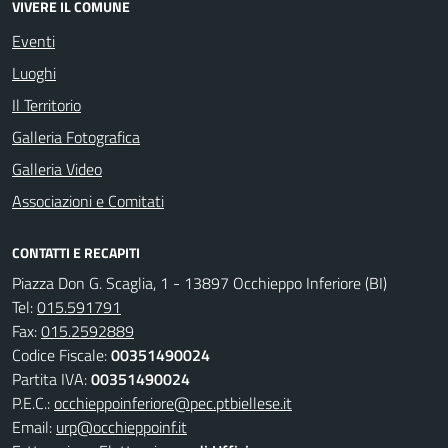
VIVERE IL COMUNE
Eventi
Luoghi
Il Territorio
Galleria Fotografica
Galleria Video
Associazioni e Comitati
CONTATTI E RECAPITI
Piazza Don G. Scaglia, 1 - 13897 Occhieppo Inferiore (BI)
Tel:
015.591791
Fax:
015.2592889
Codice Fiscale:
00351490024
Partita IVA:
00351490024
P.E.C.:
occhieppoinferiore@pec.ptbiellese.it
Email:
urp@occhieppoinf.it