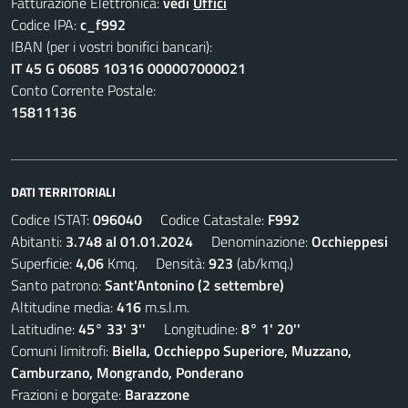
Fatturazione Elettronica:
vedi
Uffici
Codice IPA:
c_f992
IBAN (per i vostri bonifici bancari):
IT 45 G 06085 10316 000007000021
Conto Corrente Postale:
15811136
DATI TERRITORIALI
Codice ISTAT:
096040
Codice Catastale:
F992
Abitanti:
3.748 al 01.01.2024
Denominazione:
Occhieppesi
Superficie:
4,06
Kmq. Densità:
923
(ab/kmq.)
Santo patrono:
Sant'Antonino (2 settembre)
Altitudine media:
416
m.s.l.m.
Latitudine:
45° 33' 3''
Longitudine:
8° 1' 20''
Comuni limitrofi:
Biella, Occhieppo Superiore, Muzzano,
Camburzano, Mongrando, Ponderano
Frazioni e borgate:
Barazzone