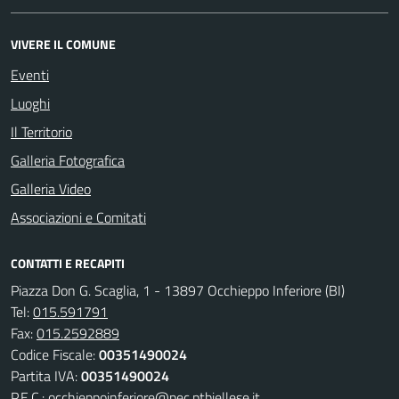
VIVERE IL COMUNE
Eventi
Luoghi
Il Territorio
Galleria Fotografica
Galleria Video
Associazioni e Comitati
CONTATTI E RECAPITI
Piazza Don G. Scaglia, 1 - 13897 Occhieppo Inferiore (BI)
Tel:
015.591791
Fax:
015.2592889
Codice Fiscale:
00351490024
Partita IVA:
00351490024
P.E.C.:
occhieppoinferiore@pec.ptbiellese.it