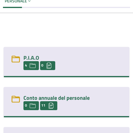
PERSONALE
P.I.A.O
4
0
Conto annuale del personale
0
11