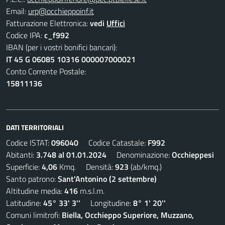
Email:
urp@occhieppoinf.it
Fatturazione Elettronica:
vedi
Uffici
Codice IPA:
c_f992
IBAN (per i vostri bonifici bancari):
IT 45 G 06085 10316 000007000021
Conto Corrente Postale:
15811136
DATI TERRITORIALI
Codice ISTAT:
096040
Codice Catastale:
F992
Abitanti:
3.748 al 01.01.2024
Denominazione:
Occhieppesi
Superficie:
4,06
Kmq. Densità:
923
(ab/kmq.)
Santo patrono:
Sant'Antonino (2 settembre)
Altitudine media:
416
m.s.l.m.
Latitudine:
45° 33' 3''
Longitudine:
8° 1' 20''
Comuni limitrofi:
Biella, Occhieppo Superiore, Muzzano,