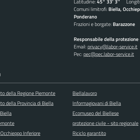
Latitudine:
45° 33' 3''
Longitu
Comuni limitrofi:
Biella, Occhi
Ponderano
Frazioni e borgate:
Barazzone
Responsabile della protezione d
Email:
privacy@labor-service.it
Pec:
pec@pec.labor-service.it
I
 sito della Regione Piemonte
Biellalavoro
sito della Provincia di Biella
Informagiovani di Biella
Biella
Ecomuseo del Biellese
emonte
protezione civile - sito regionale
 Occhieppo Inferiore
Riciclo garantito