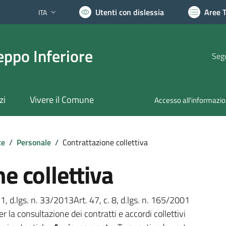
Utenti con dislessia
Aree 
ITA
Lingua attiva:
ppo Inferiore
Segu
zi
Vivere il Comune
Accesso all'informazi
te
/
Personale
/
Contrattazione collettiva
e collettiva
 1, d.lgs. n. 33/2013Art. 47, c. 8, d.lgs. n. 165/2001
 la consultazione dei contratti e accordi collettivi