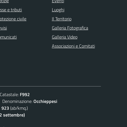
tizie
Eventi
sse e tributi
Luoghi
otezione civile
Il Territorio
visi
Galleria Fotografica
omunicati
Galleria Video
Associazioni e Comitati
atastale:
F992
enominazione:
Occhieppesi
:
923
(ab/kmq.)
(2 settembre)