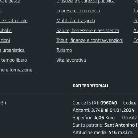
ra e pesca
Giustizia e sicurezza pubblica
No
e
Imprese e commercio
Ta
e stato civile
Mobilità e trasporti
Pr
ubblici
Salute, benessere e assistenza
Av
zioni
Tributi, finanze e contravvenzioni
C
 urbanistica
Turismo
e tempo libero
Vita lavorativa
ne e formazione
DATI TERRITORIALI
BI)
Codice ISTAT:
096040
Codice C
Abitanti:
3.748 al 01.01.2024
D
Superficie:
4,06
Kmq. Densità
Santo patrono:
Sant'Antonino 
Altitudine media:
416
m.s.l.m.