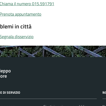
Chiama il numero 015.591791
Prenota appuntamento
blemi in città
Segnala disservizio
ieppo
iore
E DI SERVIZIO
N