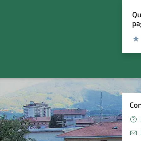
Qu
pa
Valut
Valu
Con