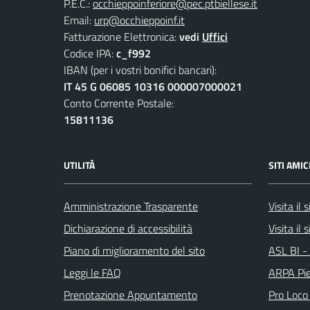
P.E.C.:
occhieppoinferiore@pec.ptbiellese.it
Email:
urp@occhieppoinf.it
Fatturazione Elettronica:
vedi
Uffici
Codice IPA:
c_f992
IBAN (per i vostri bonifici bancari):
IT 45 G 06085 10316 000007000021
Conto Corrente Postale:
15811136
UTILITÀ
SITI AMIC
Amministrazione Trasparente
Visita il
Dichiarazione di accessibilità
Visita il 
Piano di miglioramento del sito
ASL BI - 
Leggi le FAQ
ARPA Pi
Prenotazione Appuntamento
Pro Loco