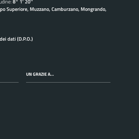
dine:
8° 1' 20''
eppo Superiore, Muzzano, Camburzano, Mongrando,
ei dati (D.P.O.)
UN GRAZIE A...