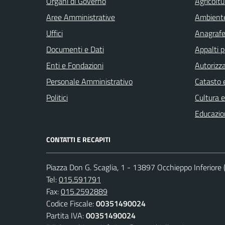
Organi di Governo
Agricoltu
Aree Amministrative
Ambient
Uffici
Anagrafe 
Documenti e Dati
Appalti p
Enti e Fondazioni
Autorizza
Personale Amministrativo
Catasto e
Politici
Cultura 
Educazio
CONTATTI E RECAPITI
Piazza Don G. Scaglia, 1 - 13897 Occhieppo Inferiore (
Tel:
015.591791
Fax:
015.2592889
Codice Fiscale:
00351490024
Partita IVA:
00351490024