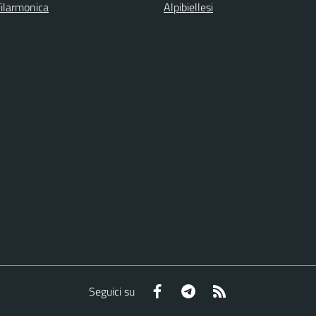
Filarmonica
Alpibiellesi
Facebook
Telegram
RSS
Seguici su