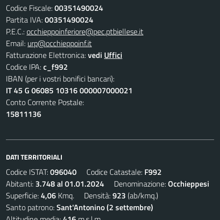
Codice Fiscale:
00351490024
Partita IVA:
00351490024
P.E.C.:
occhieppoinferiore@pec.ptbiellese.it
Email:
urp@occhieppoinf.it
Fatturazione Elettronica:
vedi
Uffici
Codice IPA:
c_f992
IBAN (per i vostri bonifici bancari):
IT 45 G 06085 10316 000007000021
Conto Corrente Postale:
15811136
DATI TERRITORIALI
Codice ISTAT:
096040
Codice Catastale:
F992
Abitanti:
3.748 al 01.01.2024
Denominazione:
Occhieppesi
Superficie:
4,06
Kmq. Densità:
923
(ab/kmq.)
Santo patrono:
Sant'Antonino (2 settembre)
Altitudine media:
416
m.s.l.m.