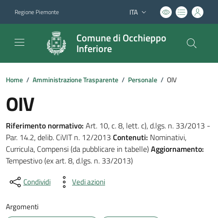
ITA
Regione Piemonte
Lingua attiva:
Comune di Occhieppo
Inferiore
Home
/
Amministrazione Trasparente
/
Personale
/
OIV
OIV
Riferimento normativo:
Art. 10, c. 8, lett. c), d.lgs. n. 33/2013 -
Par. 14.2, delib. CiVIT n. 12/2013
Contenuti:
Nominativi,
Curricula, Compensi (da pubblicare in tabelle)
Aggiornamento:
Tempestivo (ex art. 8, d.lgs. n. 33/2013)
Condividi
Vedi azioni
Argomenti