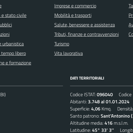
e
Imprese e commercio
Ta
e stato civile
Mobilità e trasporti
Pr
ubblici
Salute, benessere e assistenza
Av
zioni
Tributi, finanze e contravvenzioni
C
 urbanistica
Turismo
e tempo libero
Vita lavorativa
ne e formazione
DATI TERRITORIALI
BI)
Codice ISTAT:
096040
Codice C
Abitanti:
3.748 al 01.01.2024
D
Superficie:
4,06
Kmq. Densità
Santo patrono:
Sant'Antonino 
Altitudine media:
416
m.s.l.m.
Latitudine:
45° 33' 3''
Longitu