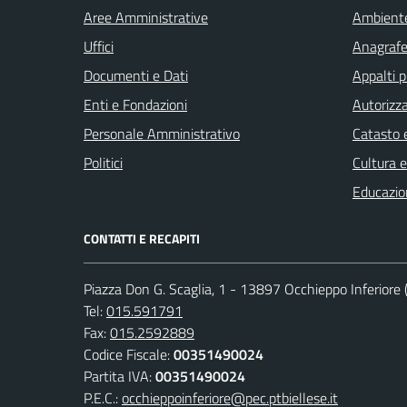
Aree Amministrative
Ambient
Uffici
Anagrafe 
Documenti e Dati
Appalti p
Enti e Fondazioni
Autorizza
Personale Amministrativo
Catasto e
Politici
Cultura 
Educazio
CONTATTI E RECAPITI
Piazza Don G. Scaglia, 1 - 13897 Occhieppo Inferiore (
Tel:
015.591791
Fax:
015.2592889
Codice Fiscale:
00351490024
Partita IVA:
00351490024
P.E.C.:
occhieppoinferiore@pec.ptbiellese.it