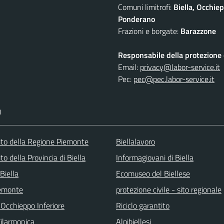
Comuni limitrofi:
Biella, Occhi
Ponderano
Frazioni e borgate:
Barazzone
Responsabile della protezione d
Email:
privacy@labor-service.it
Pec:
pec@pec.labor-service.it
I
 sito della Regione Piemonte
Biellalavoro
sito della Provincia di Biella
Informagiovani di Biella
Biella
Ecomuseo del Biellese
emonte
protezione civile - sito regionale
 Occhieppo Inferiore
Riciclo garantito
Filarmonica
Alpibiellesi