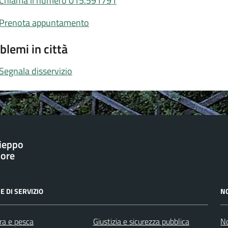
Chiama il numero 015.591791
Prenota appuntamento
blemi in città
Segnala disservizio
ieppo
iore
E DI SERVIZIO
N
ra e pesca
Giustizia e sicurezza pubblica
No