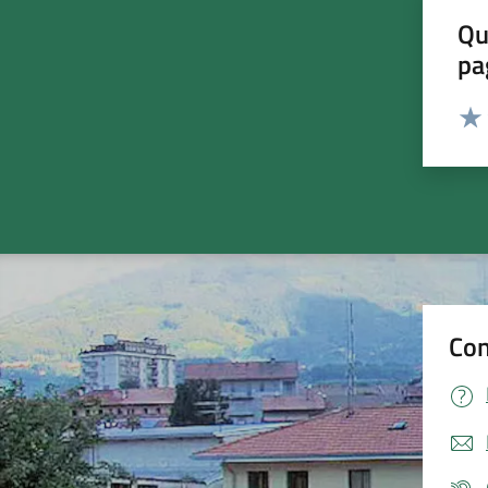
Qu
pa
Valut
Valu
Con