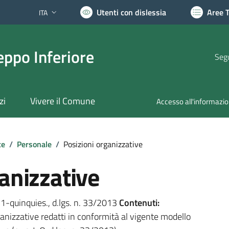
Utenti con dislessia
Aree 
ITA
Lingua attiva:
ppo Inferiore
Segu
zi
Vivere il Comune
Accesso all'informazi
te
/
Personale
/
Posizioni organizzative
anizzative
. 1-quinquies., d.lgs. n. 33/2013
Contenuti:
organizzative redatti in conformità al vigente modello