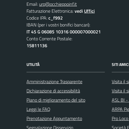
Email:
urp@occhieppoinf.it
Fatturazione Elettronica:
vedi
Uffici
Codice IPA:
c_f992
IBAN (per i vostri bonifici bancari):
IT 45 G 06085 10316 000007000021
Conto Corrente Postale:
15811136
UTILITÀ
SITI AMIC
Amministrazione Trasparente
Visita il
Dichiarazione di accessibilità
Visita il 
Piano di miglioramento del sito
ASL BI - 
Leggi le FAQ
ARPA Pi
Prenotazione Appuntamento
Pro Loco
Segnalazione Disservizio
Società 