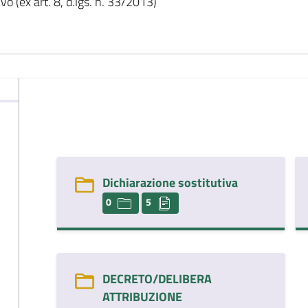
o (ex art. 8, d.lgs. n. 33/2013)
Dichiarazione sostitutiva
0
5
DECRETO/DELIBERA
ATTRIBUZIONE