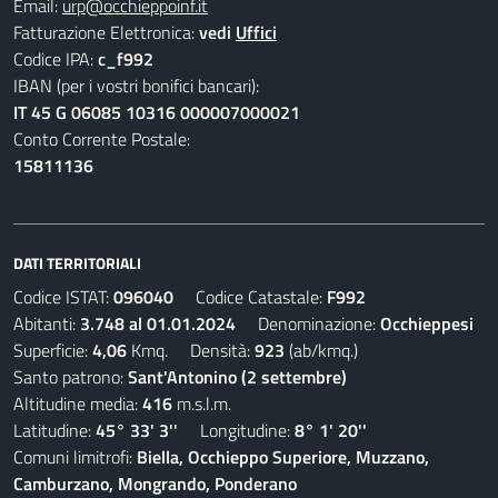
Email:
urp@occhieppoinf.it
Fatturazione Elettronica:
vedi
Uffici
Codice IPA:
c_f992
IBAN (per i vostri bonifici bancari):
IT 45 G 06085 10316 000007000021
Conto Corrente Postale:
15811136
DATI TERRITORIALI
Codice ISTAT:
096040
Codice Catastale:
F992
Abitanti:
3.748 al 01.01.2024
Denominazione:
Occhieppesi
Superficie:
4,06
Kmq. Densità:
923
(ab/kmq.)
Santo patrono:
Sant'Antonino (2 settembre)
Altitudine media:
416
m.s.l.m.
Latitudine:
45° 33' 3''
Longitudine:
8° 1' 20''
Comuni limitrofi:
Biella, Occhieppo Superiore, Muzzano,
Camburzano, Mongrando, Ponderano