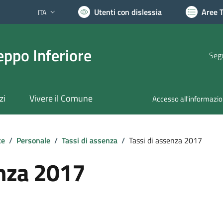
Utenti con dislessia
Aree 
ITA
Lingua attiva:
ppo Inferiore
Segu
zi
Vivere il Comune
Accesso all'informazi
te
/
Personale
/
Tassi di assenza
/
Tassi di assenza 2017
enza 2017