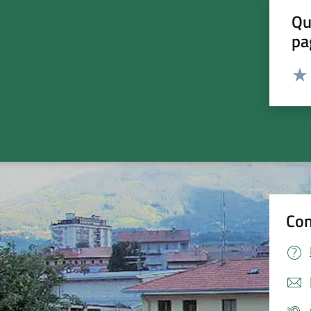
Qu
pa
Valut
Valu
Con