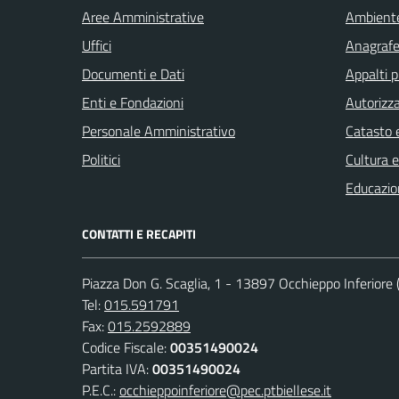
Aree Amministrative
Ambient
Uffici
Anagrafe 
Documenti e Dati
Appalti p
Enti e Fondazioni
Autorizza
Personale Amministrativo
Catasto e
Politici
Cultura 
Educazio
CONTATTI E RECAPITI
Piazza Don G. Scaglia, 1 - 13897 Occhieppo Inferiore (
Tel:
015.591791
Fax:
015.2592889
Codice Fiscale:
00351490024
Partita IVA:
00351490024
P.E.C.:
occhieppoinferiore@pec.ptbiellese.it