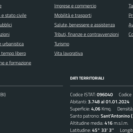
e
Imprese e commercio
Ta
e stato civile
Mobilità e trasporti
Pr
ubblici
Salute, benessere e assistenza
Av
zioni
Tributi, finanze e contravvenzioni
C
 urbanistica
Turismo
e tempo libero
Vita lavorativa
ne e formazione
DATI TERRITORIALI
BI)
Codice ISTAT:
096040
Codice C
Abitanti:
3.748 al 01.01.2024
D
Superficie:
4,06
Kmq. Densità
Santo patrono:
Sant'Antonino 
Altitudine media:
416
m.s.l.m.
Latitudine:
45° 33' 3''
Longitu