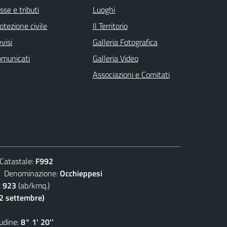
sse e tributi
Luoghi
otezione civile
Il Territorio
visi
Galleria Fotografica
omunicati
Galleria Video
Associazioni e Comitati
atastale:
F992
enominazione:
Occhieppesi
:
923
(ab/kmq.)
(2 settembre)
dine:
8° 1' 20''