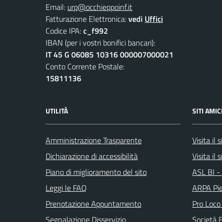
Email:
urp@occhieppoinf.it
Fatturazione Elettronica:
vedi
Uffici
Codice IPA:
c_f992
IBAN (per i vostri bonifici bancari):
IT 45 G 06085 10316 000007000021
Conto Corrente Postale:
15811136
UTILITÀ
SITI AMIC
Amministrazione Trasparente
Visita il
Dichiarazione di accessibilità
Visita il 
Piano di miglioramento del sito
ASL BI - 
Leggi le FAQ
ARPA Pi
Prenotazione Appuntamento
Pro Loco
Segnalazione Disservizio
Società 