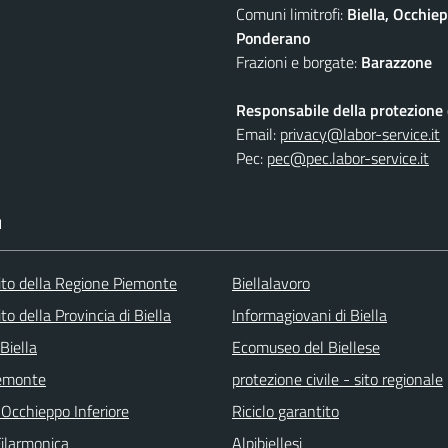
Comuni limitrofi:
Biella, Occhi
Ponderano
Frazioni e borgate:
Barazzone
Responsabile della protezione d
Email:
privacy@labor-service.it
Pec:
pec@pec.labor-service.it
I
 sito della Regione Piemonte
Biellalavoro
sito della Provincia di Biella
Informagiovani di Biella
Biella
Ecomuseo del Biellese
emonte
protezione civile - sito regionale
 Occhieppo Inferiore
Riciclo garantito
Filarmonica
Alpibiellesi