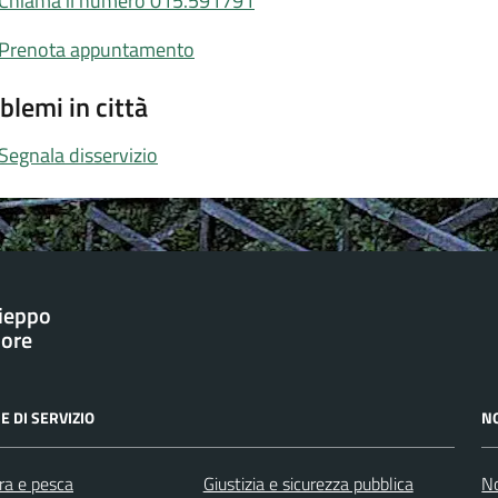
Chiama il numero 015.591791
Prenota appuntamento
blemi in città
Segnala disservizio
ieppo
iore
E DI SERVIZIO
N
ra e pesca
Giustizia e sicurezza pubblica
No