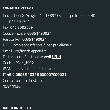
CONTATTI E RECAPITI
Piazza Don G. Scaglia, 1 - 13897 Occhieppo Inferiore (BI)
Tel:
015.591791
Fax:
015.2592889
Codice Fiscale:
00351490024
Partita IVA:
00351490024
P.E.C.:
occhieppoinferiore@pec.ptbiellese.it
Email:
urp@occhieppoinf.it
Fatturazione Elettronica:
vedi
Uffici
Codice IPA:
c_f992
IBAN (per i vostri bonifici bancari):
IT 45 G 06085 10316 000007000021
Conto Corrente Postale:
15811136
DATI TERRITORIALI