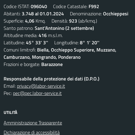
Codice ISTAT:
096040
Codice Catastale:
F992
Abitanti:
3.748 al 01.01.2024
Denominazione:
Occhieppesi
Superficie:
4,06
Kmq. Densità:
923
(ab/kmq.)
Santo patrono:
Sant'Antonino (2 settembre)
Altitudine media:
416
m.s.l.m.
Latitudine:
45° 33' 3''
Longitudine:
8° 1' 20''
Comuni limitrofi:
Biella, Occhieppo Superiore, Muzzano,
Camburzano, Mongrando, Ponderano
Frazioni e borgate:
Barazzone
Responsabile della protezione dei dati (D.P.O.)
Email:
privacy@labor-service.it
Pec:
pec@pec.labor-service.it
UTILITÀ
Amministrazione Trasparente
Dichiarazione di accessibilità