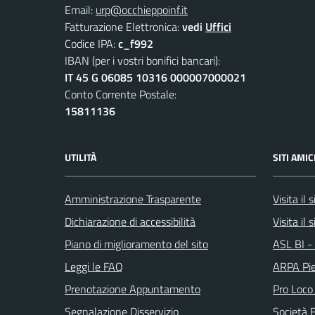
Email:
urp@occhieppoinf.it
Fatturazione Elettronica:
vedi
Uffici
Codice IPA:
c_f992
IBAN (per i vostri bonifici bancari):
IT 45 G 06085 10316 000007000021
Conto Corrente Postale:
15811136
UTILITÀ
SITI AMIC
Amministrazione Trasparente
Visita il
Dichiarazione di accessibilità
Visita il 
Piano di miglioramento del sito
ASL BI - 
Leggi le FAQ
ARPA Pi
Prenotazione Appuntamento
Pro Loco
Segnalazione Disservizio
Società 