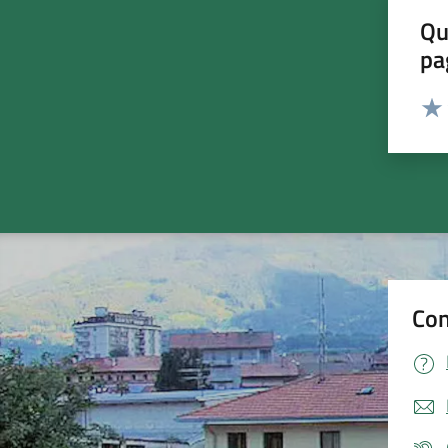
Qu
pa
Valut
Valu
Con