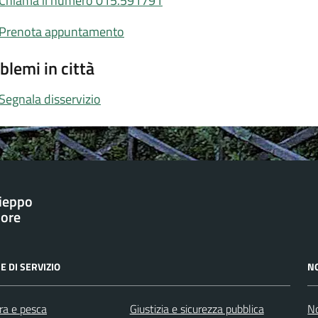
Chiama il numero 015.591791
Prenota appuntamento
blemi in città
Segnala disservizio
ieppo
iore
E DI SERVIZIO
N
ra e pesca
Giustizia e sicurezza pubblica
No