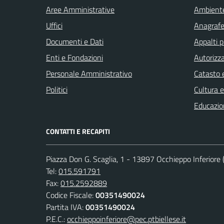
Aree Amministrative
Ambient
Uffici
Anagrafe 
Documenti e Dati
Appalti p
Enti e Fondazioni
Autorizza
Personale Amministrativo
Catasto e
Politici
Cultura 
Educazio
CONTATTI E RECAPITI
Piazza Don G. Scaglia, 1 - 13897 Occhieppo Inferiore (
Tel:
015.591791
Fax:
015.2592889
Codice Fiscale:
00351490024
Partita IVA:
00351490024
P.E.C.:
occhieppoinferiore@pec.ptbiellese.it