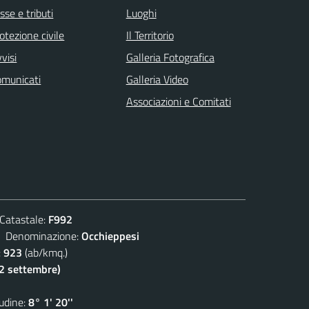
sse e tributi
Luoghi
otezione civile
Il Territorio
visi
Galleria Fotografica
omunicati
Galleria Video
Associazioni e Comitati
atastale:
F992
enominazione:
Occhieppesi
:
923
(ab/kmq.)
(2 settembre)
dine:
8° 1' 20''