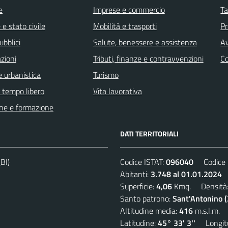
e
Imprese e commercio
Ta
e stato civile
Mobilità e trasporti
Pr
ubblici
Salute, benessere e assistenza
Av
zioni
Tributi, finanze e contravvenzioni
C
 urbanistica
Turismo
e tempo libero
Vita lavorativa
ne e formazione
DATI TERRITORIALI
BI)
Codice ISTAT:
096040
Codice C
Abitanti:
3.748 al 01.01.2024
D
Superficie:
4,06
Kmq. Densità
Santo patrono:
Sant'Antonino 
Altitudine media:
416
m.s.l.m.
Latitudine:
45° 33' 3''
Longitu