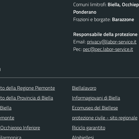
Comuni limitrofi:
Biella, Occhi
Ponderano
Frazioni e borgate:
Barazzone
Responsabile della protezione d
Email:
privacy@labor-service.it
Pec:
pec@pec.labor-service.it
I
 sito della Regione Piemonte
Biellalavoro
sito della Provincia di Biella
Informagiovani di Biella
Biella
Ecomuseo del Biellese
emonte
protezione civile - sito regionale
 Occhieppo Inferiore
Riciclo garantito
Filarmonica
Alpibiellesi