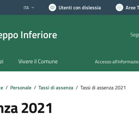
Utenti con dislessia
Aree 
ITA
Lingua attiva:
ppo Inferiore
Segu
zi
Vivere il Comune
Accesso all'informazi
te
/
Personale
/
Tassi di assenza
/
Tassi di assenza 2021
enza 2021