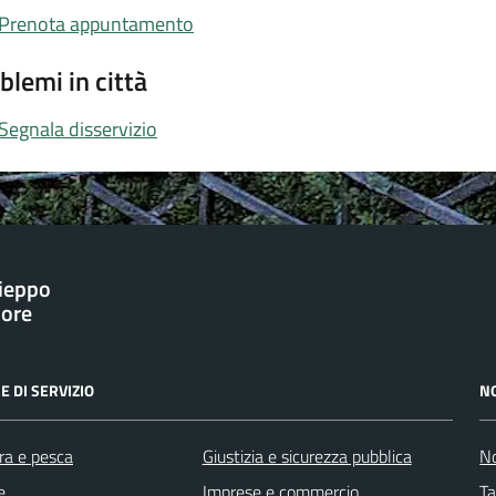
Prenota appuntamento
blemi in città
Segnala disservizio
ieppo
iore
E DI SERVIZIO
N
ra e pesca
Giustizia e sicurezza pubblica
No
e
Imprese e commercio
Ta