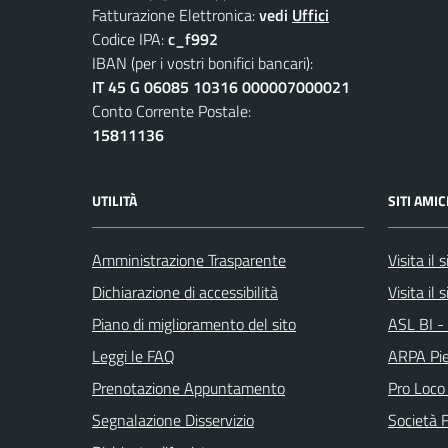
Fatturazione Elettronica:
vedi
Uffici
Codice IPA:
c_f992
IBAN (per i vostri bonifici bancari):
IT 45 G 06085 10316 000007000021
Conto Corrente Postale:
15811136
UTILITÀ
SITI AMIC
Amministrazione Trasparente
Visita il
Dichiarazione di accessibilità
Visita il 
Piano di miglioramento del sito
ASL BI - 
Leggi le FAQ
ARPA Pi
Prenotazione Appuntamento
Pro Loco
Segnalazione Disservizio
Società 