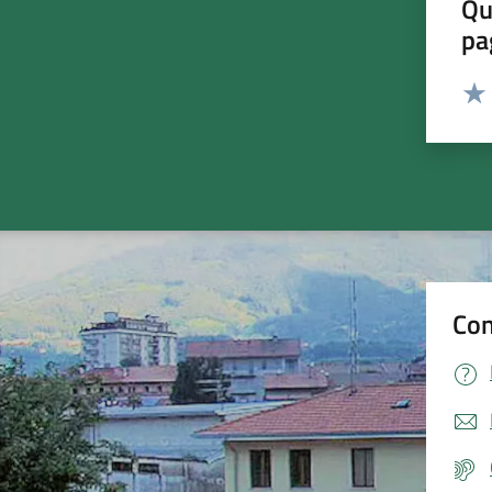
Qu
pa
Valut
Valu
Con