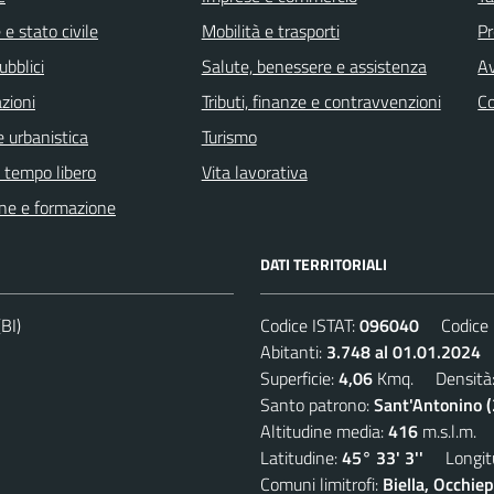
e stato civile
Mobilità e trasporti
Pr
ubblici
Salute, benessere e assistenza
Av
zioni
Tributi, finanze e contravvenzioni
C
 urbanistica
Turismo
e tempo libero
Vita lavorativa
ne e formazione
DATI TERRITORIALI
BI)
Codice ISTAT:
096040
Codice C
Abitanti:
3.748 al 01.01.2024
D
Superficie:
4,06
Kmq. Densità
Santo patrono:
Sant'Antonino 
Altitudine media:
416
m.s.l.m.
Latitudine:
45° 33' 3''
Longitu
Comuni limitrofi:
Biella, Occhi