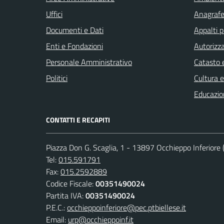
Uffici
Anagrafe 
Documenti e Dati
Appalti p
Enti e Fondazioni
Autorizza
Personale Amministrativo
Catasto e
Politici
Cultura 
Educazio
CONTATTI E RECAPITI
Piazza Don G. Scaglia, 1 - 13897 Occhieppo Inferiore (
Tel:
015.591791
Fax:
015.2592889
Codice Fiscale:
00351490024
Partita IVA:
00351490024
P.E.C.:
occhieppoinferiore@pec.ptbiellese.it
Email:
urp@occhieppoinf.it