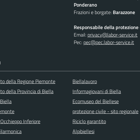
Ponderano
Frazioni e borgate:
Barazzone
Responsabile della protezione d
Email:
privacy@labor-service.it
Pec:
pec@pec.labor-service.it
I
 sito della Regione Piemonte
Biellalavoro
sito della Provincia di Biella
Informagiovani di Biella
Biella
Ecomuseo del Biellese
emonte
protezione civile - sito regionale
 Occhieppo Inferiore
Riciclo garantito
Filarmonica
Alpibiellesi