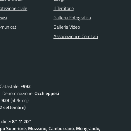
otezione civile
Il Territorio
visi
Galleria Fotografica
omunicati
Galleria Video
Associazioni e Comitati
atastale:
F992
enominazione:
Occhieppesi
:
923
(ab/kmq.)
(2 settembre)
dine:
8° 1' 20''
eppo Superiore, Muzzano, Camburzano, Mongrando,