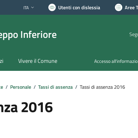
Utenti con dislessia
Aree 
ITA
Lingua attiva:
ppo Inferiore
Segu
zi
Vivere il Comune
Accesso all'informazi
te
/
Personale
/
Tassi di assenza
/
Tassi di assenza 2016
enza 2016