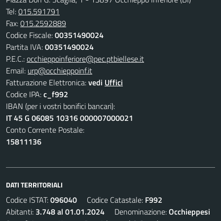
Tel:
015.591791
Fax:
015.2592889
Codice Fiscale:
00351490024
Partita IVA:
00351490024
P.E.C.:
occhieppoinferiore@pec.ptbiellese.it
Email:
urp@occhieppoinf.it
Fatturazione Elettronica:
vedi
Uffici
Codice IPA:
c_f992
IBAN (per i vostri bonifici bancari):
IT 45 G 06085 10316 000007000021
Conto Corrente Postale:
15811136
DATI TERRITORIALI
Codice ISTAT:
096040
Codice Catastale:
F992
Abitanti:
3.748 al 01.01.2024
Denominazione:
Occhieppesi