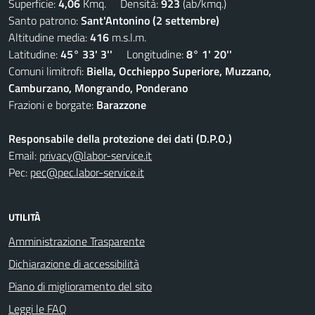
Superficie:
4,06
Kmq. Densità:
923
(ab/kmq.)
Santo patrono:
Sant'Antonino (2 settembre)
Altitudine media:
416
m.s.l.m.
Latitudine:
45° 33' 3''
Longitudine:
8° 1' 20''
Comuni limitrofi:
Biella, Occhieppo Superiore, Muzzano,
Camburzano, Mongrando, Ponderano
Frazioni e borgate:
Barazzone
Responsabile della protezione dei dati (D.P.O.)
Email:
privacy@labor-service.it
Pec:
pec@pec.labor-service.it
UTILITÀ
Amministrazione Trasparente
Dichiarazione di accessibilità
Piano di miglioramento del sito
Leggi le FAQ